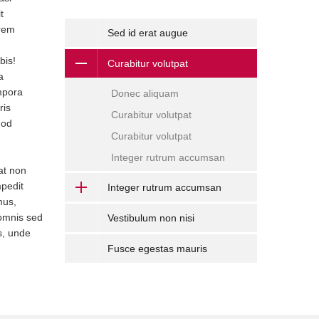
t
orem
Sed id erat augue
bis!
Curabitur volutpat
a
mpora
Donec aliquam
ris
Curabitur volutpat
uod
Curabitur volutpat
Integer rutrum accumsan
 at non
pedit
Integer rutrum accumsan
mus,
 omnis sed
Vestibulum non nisi
s, unde
Fusce egestas mauris