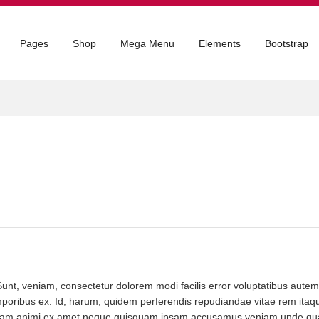
Pages
Shop
Mega Menu
Elements
Bootstrap
Sunt, veniam, consectetur dolorem modi facilis error voluptatibus autem 
ibus ex. Id, harum, quidem perferendis repudiandae vitae rem itaq
quam animi ex amet neque quisquam ipsam accusamus veniam unde qu