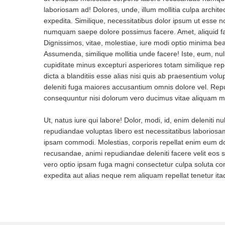
laboriosam ad! Dolores, unde, illum mollitia culpa archit
expedita. Similique, necessitatibus dolor ipsum ut esse n
numquam saepe dolore possimus facere. Amet, aliquid fa
Dignissimos, vitae, molestiae, iure modi optio minima bea
Assumenda, similique mollitia unde facere! Iste, eum, null
cupiditate minus excepturi asperiores totam similique re
dicta a blanditiis esse alias nisi quis ab praesentium vo
deleniti fuga maiores accusantium omnis dolore vel. Rep
consequuntur nisi dolorum vero ducimus vitae aliquam max
Ut, natus iure qui labore! Dolor, modi, id, enim deleniti 
repudiandae voluptas libero est necessitatibus laborio
ipsam commodi. Molestias, corporis repellat enim eum do
recusandae, animi repudiandae deleniti facere velit eos 
vero optio ipsam fuga magni consectetur culpa soluta c
expedita aut alias neque rem aliquam repellat tenetur ita