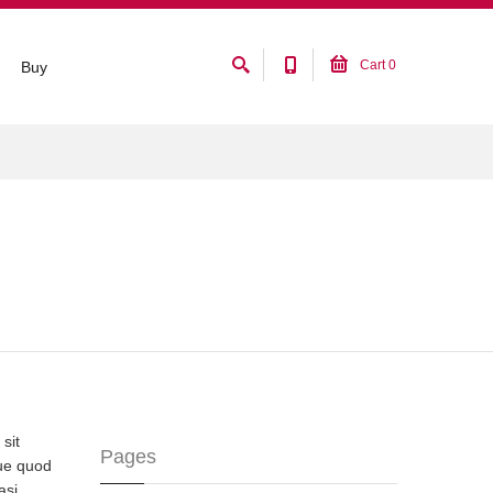
Cart
0
Buy
sit
Pages
ue quod
asi