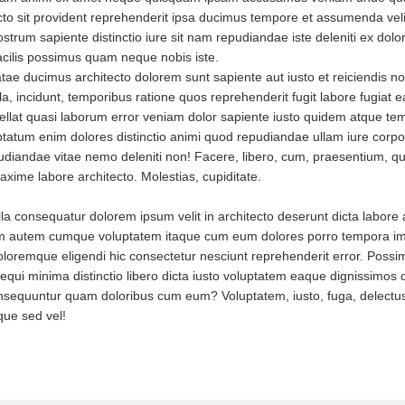
ecto sit provident reprehenderit ipsa ducimus tempore et assumenda veli
ostrum sapiente distinctio iure sit nam repudiandae iste deleniti ex dol
cilis possimus quam neque nobis iste.
tae ducimus architecto dolorem sunt sapiente aut iusto et reiciendis no
a, incidunt, temporibus ratione quos reprehenderit fugit labore fugiat e
pellat quasi laborum error veniam dolor sapiente iusto quidem atque te
luptatum enim dolores distinctio animi quod repudiandae ullam iure corpo
udiandae vitae nemo deleniti non! Facere, libero, cum, praesentium, q
ime labore architecto. Molestias, cupiditate.
nulla consequatur dolorem ipsum velit in architecto deserunt dicta labore
sam autem cumque voluptatem itaque cum eum dolores porro tempora im
loremque eligendi hic consectetur nesciunt reprehenderit error. Possi
sequi minima distinctio libero dicta iusto voluptatem eaque dignissimos
onsequuntur quam doloribus cum eum? Voluptatem, iusto, fuga, delectu
que sed vel!