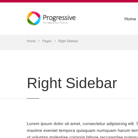
Home
Home
Pages
Right Sidebar
Right Sidebar
Lorem ipsum dolor sit amet, consectetur adipisicing elit. 
maxime eveniet tempora quisquam numquam harum tempor
ut voluptas molestiae corporis labore recusandae num